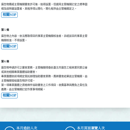
廣告物應經主管機關審查許可後，始得設置。但選用主管機關訂定之標準圖

樣及說明書設置者，其程序得以簡化，簡化程序由主管機關定之。
相關SOP
第 5 條
廣告物之內容，依法應取得目的事業主管機關核准者，非經該目的事業主管

機關核准，不得設置。
相關SOP
第 6 條
廣告物申請許可之審查業務，主管機關得委託臺北市廣告工程商業同業公會

或其他相關專業團體協助審查。

專業團體依前項規定受託辦理協助審查業務，應將審查結果送主管機關，由

主管機關發給廣告物許可證。

第一項專業團體之資格條件協助審查之工作項目、收費基準與應負之責任及

義務，由主管機關訂定作業事項規範。
相關SOP
本月造訪人次
本月頁面瀏覽人次
:::