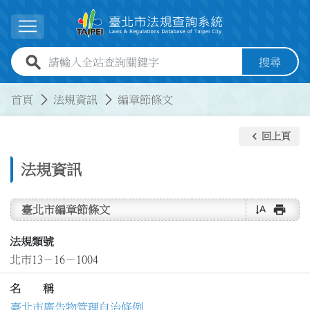
跳到主要內容
展開選單
全站查詢關鍵字欄位
搜尋
:::
:::
首頁
法規資訊
編章節條文
keyboard_arrow_left
回上頁
法規資訊
text_rotate_vertical
print
臺北市編章節條文
法規類號
北市13－16－1004
名 稱
臺北市廣告物管理自治條例