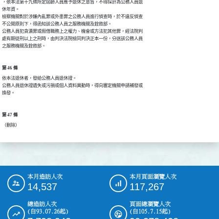
，依本法第十九條所定屆齡人員應予退休之意旨，不得採計為公務人員退

休年資。

檢察機關對於涉嫌內亂罪或外患罪之公務人員進行偵查時，於不違反偵查

不公開原則下，得函知該公務人員之服務機關及銓敘部。

公務人員犯貪瀆罪或假借職務上之權力、機會或方法犯其他罪，經法院判

處有期徒刑以上之刑時，由判決法院檢同判決正本一份，分送該公務人員

之服務機關及銓敘部。
第 46 條
依本法退休者，發給公務人員退休證。

公務人員退休證遺失或污損或個人資料異動時，得向審定機關申請補發或

換發。
第 47 條
（刪除）
本月造訪人次
本月頁面瀏覽人次
:::
14,537
117,267
總造訪人次
頁面總瀏覽人次
(自93.07.26起)
(自105.7.15起)