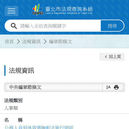
跳到主要內容
展開選單
全站查詢關鍵字欄位
搜尋
:::
:::
首頁
法規資訊
編章節條文
keyboard_arrow_left
回上頁
法規資訊
text_rotate_vertical
print
中央編章節條文
法規類別
人事類
名 稱
公務人員退休資遣撫卹法施行細則