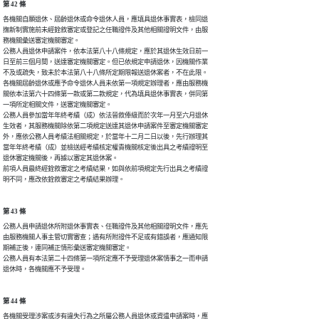
第 42 條
各機關自願退休、屆齡退休或命令退休人員，應填具退休事實表，檢同退

撫新制實施前未經銓敘審定或登記之任職證件及其他相關證明文件，由服

務機關彙送審定機關審定。

公務人員退休申請案件，依本法第八十八條規定，應於其退休生效日前一

日至前三個月間，送達審定機關審定。但已依規定申請退休，因機關作業

不及或疏失，致未於本法第八十八條所定期限報送退休案者，不在此限。

各機關屆齡退休或應予命令退休人員未依第一項規定辦理者，應由服務機

關依本法第六十四條第一款或第二款規定，代為填具退休事實表，併同第

一項所定相關文件，送審定機關審定。

公務人員參加當年年終考績（成）依法晉敘俸級而於次年一月至六月退休

生效者，其服務機關除依第二項規定送達其退休申請案件至審定機關審定

外，應依公務人員考績法相關規定，於當年十二月二日以後，先行辦理其

當年年終考績（成）並檢送經考績核定權責機關核定後出具之考績證明至

退休審定機關後，再據以審定其退休案。

前項人員最終經銓敘審定之考績結果，如與依前項規定先行出具之考績證

明不同，應改依銓敘審定之考績結果辦理。
第 43 條
公務人員申請退休所附退休事實表、任職證件及其他相關證明文件，應先

由服務機關人事主管切實審查；遇有所附證件不足或有錯誤者，應通知限

期補正後，連同補正情形彙送審定機關審定。

公務人員有本法第二十四條第一項所定應不予受理退休案情事之一而申請

退休時，各機關應不予受理。
第 44 條
各機關受理涉案或涉有違失行為之所屬公務人員退休或資遣申請案時，應
