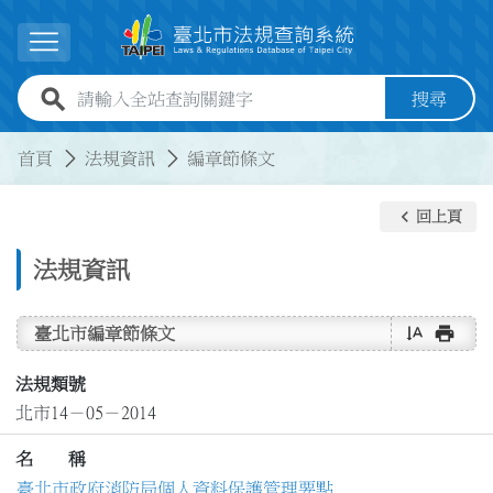
跳到主要內容
展開選單
全站查詢關鍵字欄位
搜尋
:::
:::
首頁
法規資訊
編章節條文
keyboard_arrow_left
回上頁
法規資訊
text_rotate_vertical
print
臺北市編章節條文
法規類號
北市14－05－2014
名 稱
臺北市政府消防局個人資料保護管理要點