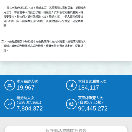
一、臺北市政府消防局（以下簡稱本局）為落實個人資料蒐集、處理或利

    用法令、尊重當事人資訊自決權、促進個人資料合理利用及避免人格

    權受侵害，特依個人資料保護法（以下簡稱本法）、個人資料保護法

    施行細則（以下簡稱本法施行細則）及其他相關法令規定，訂定本要

二、本要點適用於本局及受本局委託或與本局共同蒐集、處理或利用個人

    資料之其他公務機關或非公務機關。但其他法令另有規定者，從其規

本月造訪人次
本月頁面瀏覽人次
:::
19,967
184,117
總造訪人次
頁面總瀏覽人次
(自93.07.26起)
(自105.7.15起)
7,804,372
90,445,272
政府網站資料開放宣告