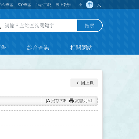
大
中
命令專區
SOP專區
logo下載
線上教學
小
全站查詢關鍵字欄位
搜尋
預告
綜合查詢
相關網站
keyboard_arrow_left
回上頁
text_rotate_vertical
print
另存PDF
友善列印