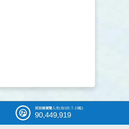
頁面總瀏覽人次
(自105.7.15起)
90,449,919