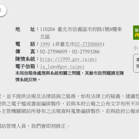
策
地 址
110204 臺北市信義區市府路1號8樓東
北區
電 話
1999
(非臺北市
02-27208889
)
小
傳 真
02-27596695、02-27593266
陳情系統
https://1999.gov.taipei
電子信箱
la_laws@gov.taipei
本局信箱係處理與系統相關之問題，其餘市政問題請至陳
情系統反映。
索，並不提供法規及法律諮詢之服務，如有法律上的疑義，建議
提供之電子檔或書面編排製作，若與本府公報之公布文字有所不
各主管機關網站所發布之法規資料蒐集編排製作，若與政府公報
網站管理人員，我們會即刻修正。