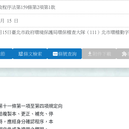
程序法第159條第2項第1款
 月 15 日
3月15日臺北市政府環境保護局環保稽查大隊（111）北市環稽勤字第1
tune
pin
file_download
extension
章節
條文檢索
條號查詢
附件下載
十一條第一項至第四項規定向

、製給複製本、更正、補充、停

資料時，應經身分確認程序，本
