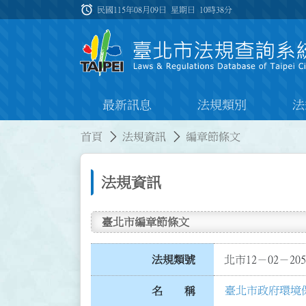
跳到主要內容
alarm
:::
民國115年08月09日 星期日
10時38分
最新訊息
法規類別
法
:::
:::
首頁
法規資訊
編章節條文
法規資訊
臺北市編章節條文
法規類號
北市12－02－205
臺北市政府環境
名 稱