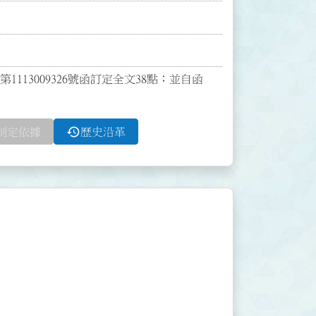
113009326號函訂定全文38點；並自函
history
制定依據
歷史沿革