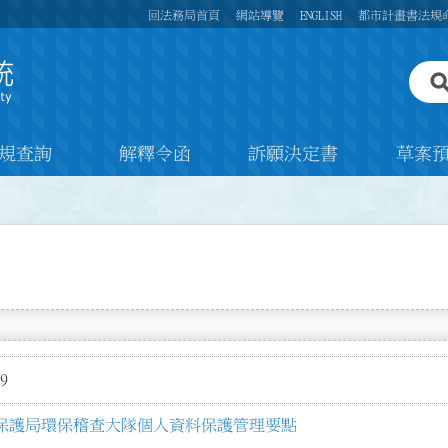
回法務局首頁
網站導覽
ENGLISH
都市計畫書法規
規查詢
解釋令函
訴願決定書
草案
9
保護局環保稽查大隊個人資料保護管理要點