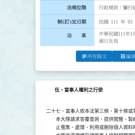
法規位階
行政規則：屬行政
制(訂)定日期
民國 111 年 03
中華民國111年
沿 革
頒日生效
subject
apps
所有條文
編
伍、當事人權利之行使
二十七、當事人依本法第三條、第十條或第
        本大隊請求答覆查詢、提供閱覽
        止蒐集、處理、利用或刪除個人