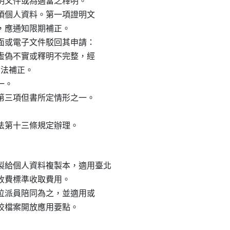
關證明文件或為適當之釋明。

為前項個人資料。第一項證明文

整，應通知限期補正。

以書面或電子文件駁回其申請：

缺、虛偽不實或釋明不完整，經

或無法補正。

一。

書或第三項但書所定情形之一。

給個人資料複製本，適用臺北

訊收費標準收取費用。

辦單位派員陪同為之，並適用或
