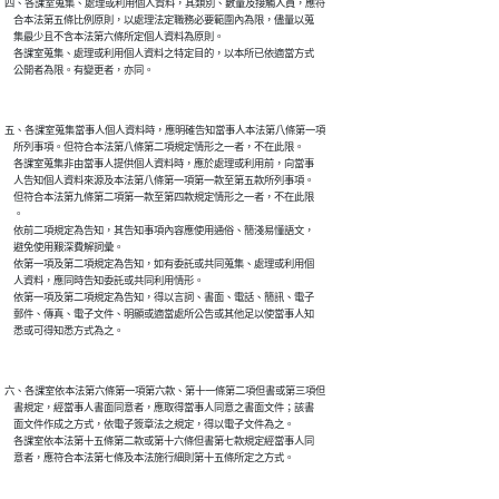
四、各課室蒐集、處理或利用個人資料，其類別、數量及接觸人員，應符

    合本法第五條比例原則，以處理法定職務必要範圍內為限，儘量以蒐

    集最少且不含本法第六條所定個人資料為原則。

    各課室蒐集、處理或利用個人資料之特定目的，以本所已依適當方式

五、各課室蒐集當事人個人資料時，應明確告知當事人本法第八條第一項

    所列事項。但符合本法第八條第二項規定情形之一者，不在此限。

    各課室蒐集非由當事人提供個人資料時，應於處理或利用前，向當事

    人告知個人資料來源及本法第八條第一項第一款至第五款所列事項。

    但符合本法第九條第二項第一款至第四款規定情形之一者，不在此限

    。

    依前二項規定為告知，其告知事項內容應使用通俗、簡淺易懂語文，

    避免使用艱深費解詞彙。

    依第一項及第二項規定為告知，如有委託或共同蒐集、處理或利用個

    人資料，應同時告知委託或共同利用情形。

    依第一項及第二項規定為告知，得以言詞、書面、電話、簡訊、電子

    郵件、傳真、電子文件、明顯或適當處所公告或其他足以使當事人知

六、各課室依本法第六條第一項第六款、第十一條第二項但書或第三項但

    書規定，經當事人書面同意者，應取得當事人同意之書面文件；該書

    面文件作成之方式，依電子簽章法之規定，得以電子文件為之。

    各課室依本法第十五條第二款或第十六條但書第七款規定經當事人同
