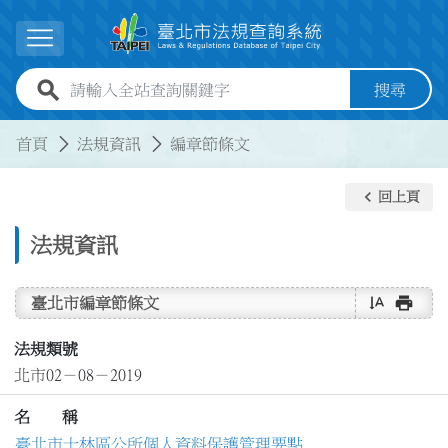
跳到主要內容
展開選單
全站查詢關鍵字欄位
搜尋
:::
:::
首頁
法規資訊
編章節條文
keyboard_arrow_left
回上頁
法規資訊
text_rotate_vertical
print
臺北市編章節條文
法規類號
北市02－08－2019
名 稱
臺北市士林區公所個人資料保護管理要點