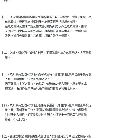
十一、個人資料檔案屬檔案法所稱檔案者，其申請閱覽、抄錄或複製，應

      依檔案法、檔案法施行細則及本府檔案應用相關規定辦理。

      依政府資訊公開法申請公開或提供前項規定以外之政府資訊，如涉

      及個人資料之特定目的外利用，應審酌是否具有本法第十六條但書

十二、各課室對於個人資料之利用，不得為資料庫之恣意連結，且不得濫

十三、本所保有之個人資料有誤或缺漏時，應由資料蒐集單位簽奉核定後

      ，移由資料保有單位更正或補充之。

      因可歸責於本所之事由，未為更正或補充之個人資料，應於更正或

十四、本所保有之個人資料正確性有爭議者，應由資料蒐集單位簽奉核定

      後，移由資料保有單位，視個人資料載體性質為適當之停止處理或

      利用該個人資料，並註明原因。但符合本法第十一條第二項但書情

十五、各課室應定期查明蒐集或處理個人資料適用法令所訂定之保存期間
