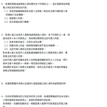
七、各課室蒐集或處理個人資料應符合下列情形之一，並於蒐集時註明蒐

    集之特定目的項目及代號：

    （一）依本所組織規程或本法第十五條第一款及本法施行細則第十條

          所稱執行法定職務。

    （二）經當事人同意。

八、對滿七歲之未成年人蒐集或處理其個人資料，有下列情形之一者，得

    經未成年人本人同意為之，其他情形應得其法定代理人同意：

    （一）依其年齡及身分、日常生活所必需。

    （二）純獲法律上利益（純粹取得權利或不負任何義務）。

    （三）法定代理人事前允許處分財產或營業。

    對未滿七歲之未成年人及受監護或輔助宣告之人蒐集其個人資料，應

    得其法定代理人同意。

    法定代理人基於保護未成年人及受監護或輔助宣告之人之利益，得行

    使本法第十條或第十一條第一項至第四項規定之權利。

    本點關於未成年人保障之未盡事宜，依民法及兒童及少年福利與權益

十、任何非原蒐集目的之特定目的外之利用，各課室應確認符合本法第十

    六條但書規定後始得為之，並將利用歷程作成紀錄。

    前項情形，宜審酌個案狀況，規劃當事人選擇不同意或退出同意之機
