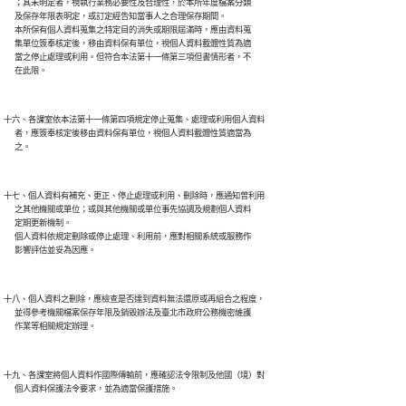
      ；其未明定者，視執行業務必要性及合理性，於本所年度檔案分類

      及保存年限表明定，或訂定經告知當事人之合理保存期間。

      本所保有個人資料蒐集之特定目的消失或期限屆滿時，應由資料蒐

      集單位簽奉核定後，移由資料保有單位，視個人資料載體性質為適

      當之停止處理或利用。但符合本法第十一條第三項但書情形者，不

十六、各課室依本法第十一條第四項規定停止蒐集、處理或利用個人資料

      者，應簽奉核定後移由資料保有單位，視個人資料載體性質適當為

十七、個人資料有補充、更正、停止處理或利用、刪除時，應通知曾利用

      之其他機關或單位；或與其他機關或單位事先協調及規劃個人資料

      定期更新機制。

      個人資料依規定刪除或停止處理、利用前，應對相關系統或服務作

十八、個人資料之刪除，應檢查是否達到資料無法還原或再組合之程度，

      並得參考機關檔案保存年限及銷毀辦法及臺北市政府公務機密維護

十九、各課室將個人資料作國際傳輸前，應確認法令限制及他國（境）對
