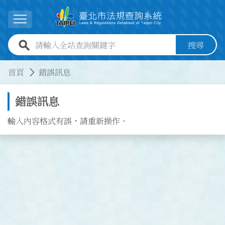
跳到主要內容
展開選單
全站查詢關鍵字欄位
搜尋
:::
:::
首頁
錯誤訊息
錯誤訊息
輸入內容格式有誤，請重新操作。