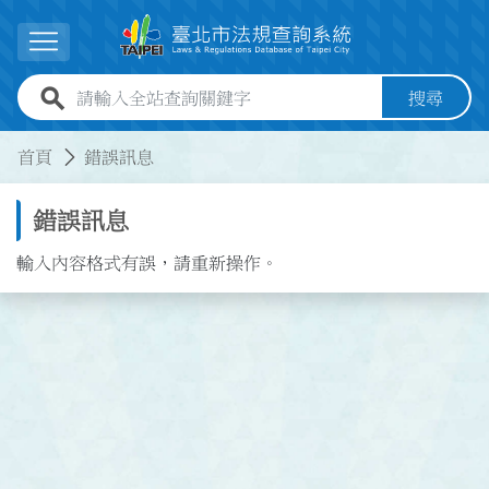
跳到主要內容
展開選單
全站查詢關鍵字欄位
搜尋
:::
:::
首頁
錯誤訊息
錯誤訊息
輸入內容格式有誤，請重新操作。