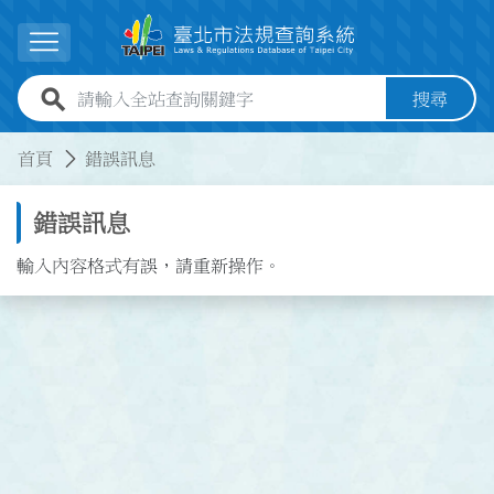
跳到主要內容
展開選單
全站查詢關鍵字欄位
搜尋
:::
:::
首頁
錯誤訊息
錯誤訊息
輸入內容格式有誤，請重新操作。