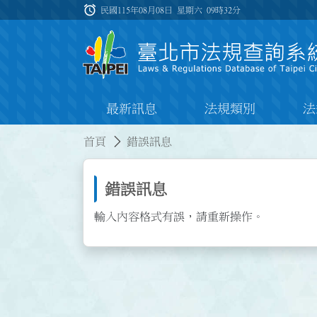
跳到主要內容
alarm
:::
民國115年08月08日 星期六
09時32分
最新訊息
法規類別
法
:::
:::
首頁
錯誤訊息
錯誤訊息
輸入內容格式有誤，請重新操作。