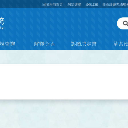
回法務局首頁
網站導覽
ENGLISH
都市計畫書法規
規查詢
解釋令函
訴願決定書
草案