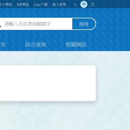
大
中
命令專區
SOP專區
logo下載
線上教學
小
全站查詢關鍵字欄位
搜尋
預告
綜合查詢
相關網站