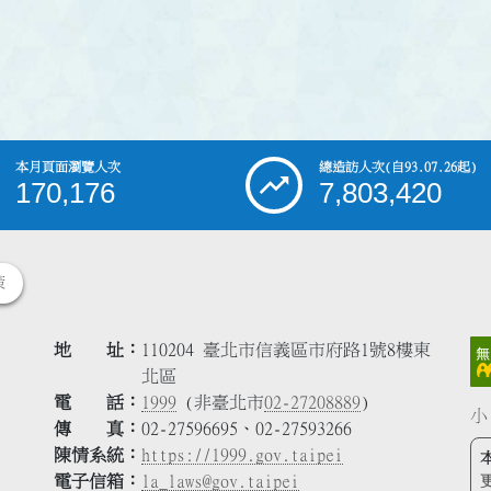
本月頁面瀏覽人次
總造訪人次
(自93.07.26起)
170,176
7,803,420
策
地 址
110204 臺北市信義區市府路1號8樓東
北區
電 話
1999
(非臺北市
02-27208889
)
小
傳 真
02-27596695、02-27593266
陳情系統
https://1999.gov.taipei
電子信箱
la_laws@gov.taipei