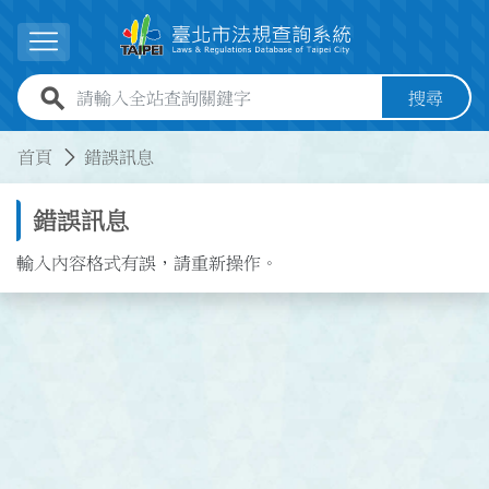
跳到主要內容
展開選單
全站查詢關鍵字欄位
搜尋
:::
:::
首頁
錯誤訊息
錯誤訊息
輸入內容格式有誤，請重新操作。