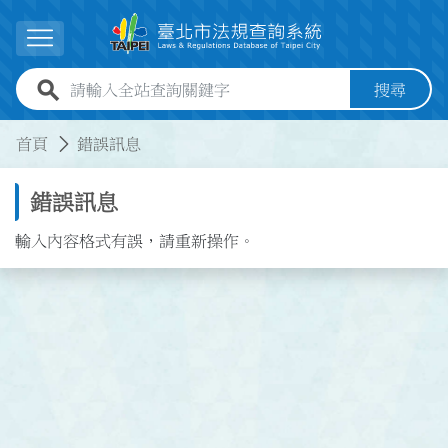
跳到主要內容
展開選單
全站查詢關鍵字欄位
搜尋
:::
:::
首頁
錯誤訊息
錯誤訊息
輸入內容格式有誤，請重新操作。