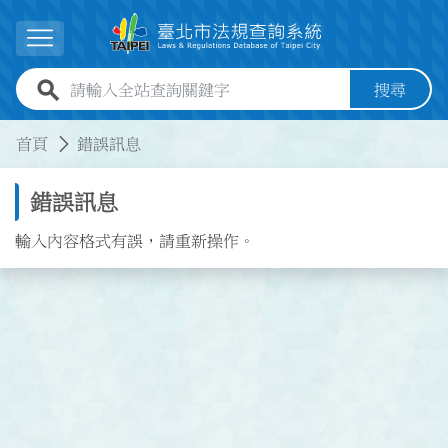
跳到主要內容
展開選單
全站查詢關鍵字欄位
搜尋
:::
:::
首頁
錯誤訊息
錯誤訊息
輸入內容格式有誤，請重新操作。