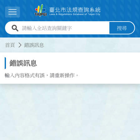
跳到主要內容
展開選單
全站查詢關鍵字欄位
搜尋
:::
:::
首頁
錯誤訊息
錯誤訊息
輸入內容格式有誤，請重新操作。