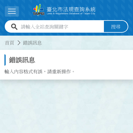
跳到主要內容
展開選單
全站查詢關鍵字欄位
搜尋
:::
:::
首頁
錯誤訊息
錯誤訊息
輸入內容格式有誤，請重新操作。