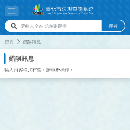
跳到主要內容
展開選單
全站查詢關鍵字欄位
搜尋
:::
:::
首頁
錯誤訊息
錯誤訊息
輸入內容格式有誤，請重新操作。