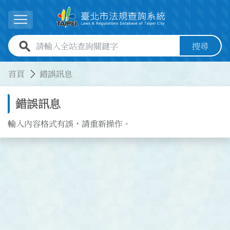
跳到主要內容
展開選單
全站查詢關鍵字欄位
搜尋
:::
:::
首頁
錯誤訊息
錯誤訊息
輸入內容格式有誤，請重新操作。