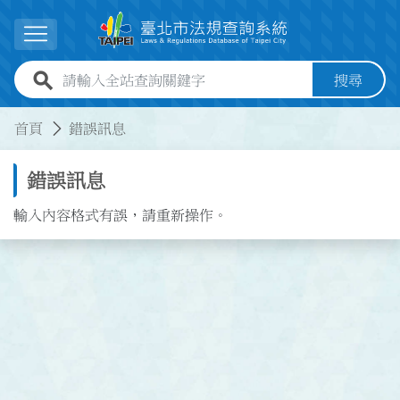
跳到主要內容
展開選單
全站查詢關鍵字欄位
搜尋
:::
:::
首頁
錯誤訊息
錯誤訊息
輸入內容格式有誤，請重新操作。