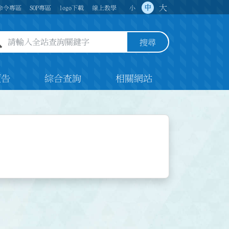
大
中
命令專區
SOP專區
logo下載
線上教學
小
全站查詢關鍵字欄位
搜尋
預告
綜合查詢
相關網站