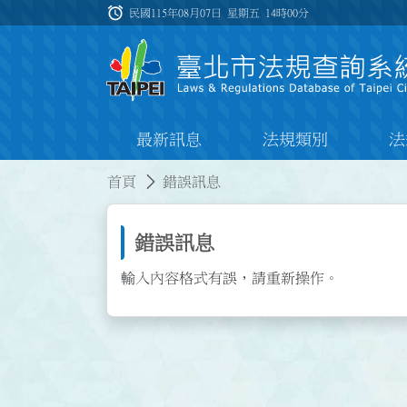
跳到主要內容
alarm
:::
民國115年08月07日 星期五
14時00分
最新訊息
法規類別
法
:::
:::
首頁
錯誤訊息
錯誤訊息
輸入內容格式有誤，請重新操作。