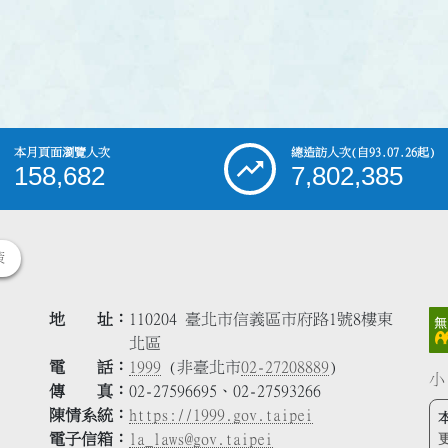
本月頁面瀏覽人次
總造訪人次
(自93.07.26起)
158,682
7,802,385
策
地 址
110204 臺北市信義區市府路1號8樓東
北區
電 話
1999
(非臺北市
02-27208889
)
小
傳 真
02-27596695、02-27593266
陳情系統
https://1999.gov.taipei
電子信箱
la_laws@gov.taipei