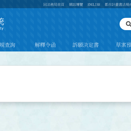
回法務局首頁
網站導覽
ENGLISH
都市計畫書法規
規查詢
解釋令函
訴願決定書
草案