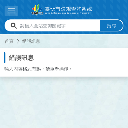
跳到主要內容
展開選單
全站查詢關鍵字欄位
搜尋
:::
:::
首頁
錯誤訊息
錯誤訊息
輸入內容格式有誤，請重新操作。