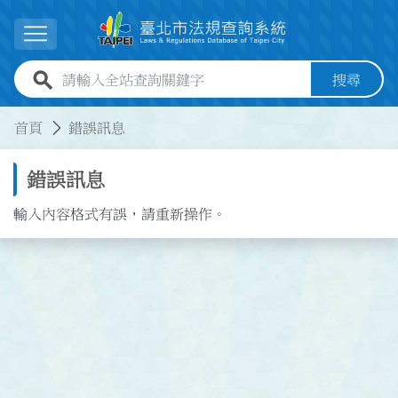
跳到主要內容
展開選單
全站查詢關鍵字欄位
搜尋
:::
:::
首頁
錯誤訊息
錯誤訊息
輸入內容格式有誤，請重新操作。