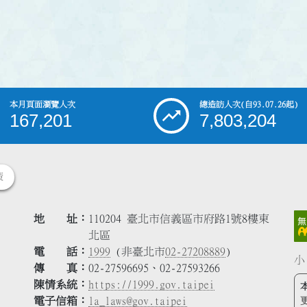
本月頁面瀏覽人次
總造訪人次
(自93.07.26起)
167,201
7,803,204
策
地 址
110204 臺北市信義區市府路1號8樓東
北區
電 話
1999
(非臺北市
02-27208889
)
小
傳 真
02-27596695、02-27593266
陳情系統
https://1999.gov.taipei
電子信箱
la_laws@gov.taipei