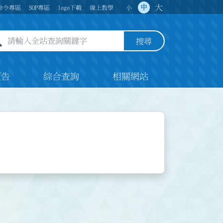
大
中
命令專區
SOP專區
logo下載
線上教學
小
全站查詢關鍵字欄位
搜尋
預告
綜合查詢
相關網站