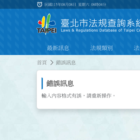
跳到主要內容
alarm
:::
民國115年08月08日 星期六
06時04分
最新訊息
法規類別
法
:::
:::
首頁
錯誤訊息
錯誤訊息
輸入內容格式有誤，請重新操作。