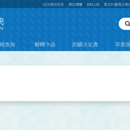
回法務局首頁
網站導覽
ENGLISH
都市計畫書法規
規查詢
解釋令函
訴願決定書
草案