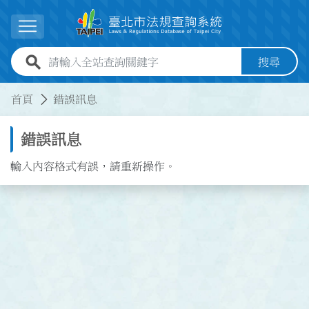
跳到主要內容
展開選單
全站查詢關鍵字欄位
搜尋
:::
:::
首頁
錯誤訊息
錯誤訊息
輸入內容格式有誤，請重新操作。