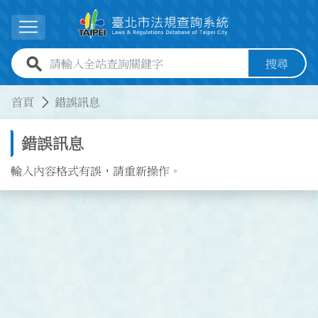
跳到主要內容
展開選單
全站查詢關鍵字欄位
搜尋
:::
:::
首頁
錯誤訊息
錯誤訊息
輸入內容格式有誤，請重新操作。