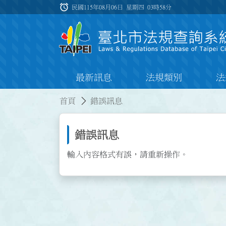
跳到主要內容
alarm
:::
民國115年08月06日 星期四
03時58分
最新訊息
法規類別
法
:::
:::
首頁
錯誤訊息
錯誤訊息
輸入內容格式有誤，請重新操作。