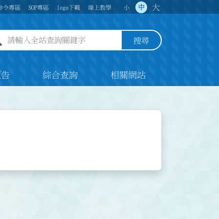
大
中
命令專區
SOP專區
logo下載
線上教學
小
全站查詢關鍵字欄位
搜尋
預告
綜合查詢
相關網站