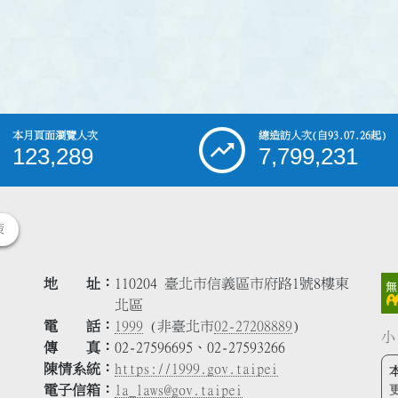
本月頁面瀏覽人次
總造訪人次
(自93.07.26起)
123,289
7,799,231
策
地 址
110204 臺北市信義區市府路1號8樓東
北區
電 話
1999
(非臺北市
02-27208889
)
小
傳 真
02-27596695、02-27593266
陳情系統
https://1999.gov.taipei
電子信箱
la_laws@gov.taipei