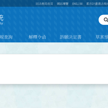
回法務局首頁
網站導覽
ENGLISH
都市計畫書法規
規查詢
解釋令函
訴願決定書
草案