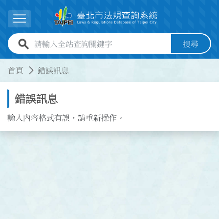
跳到主要內容
展開選單
全站查詢關鍵字欄位
搜尋
:::
:::
首頁
錯誤訊息
錯誤訊息
輸入內容格式有誤，請重新操作。