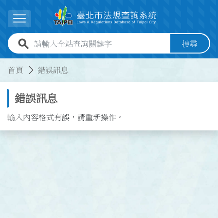
跳到主要內容
展開選單
全站查詢關鍵字欄位
搜尋
:::
:::
首頁
錯誤訊息
錯誤訊息
輸入內容格式有誤，請重新操作。