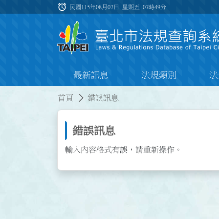
跳到主要內容
alarm
:::
民國115年08月07日 星期五
07時49分
最新訊息
法規類別
法
:::
:::
首頁
錯誤訊息
錯誤訊息
輸入內容格式有誤，請重新操作。