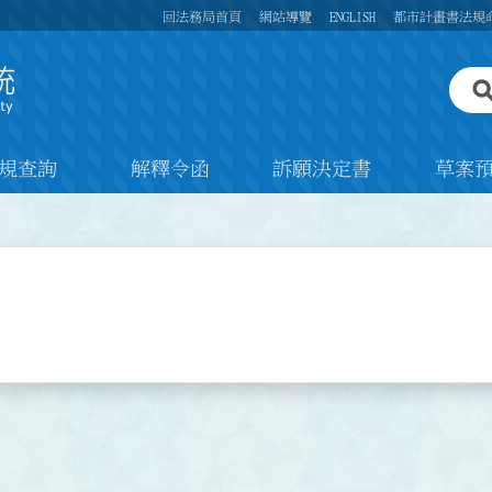
回法務局首頁
網站導覽
ENGLISH
都市計畫書法規
規查詢
解釋令函
訴願決定書
草案