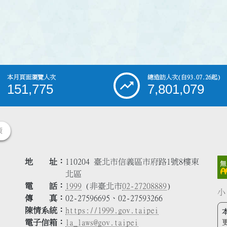
本月頁面瀏覽人次
總造訪人次
(自93.07.26起)
151,775
7,801,079
策
地 址
110204 臺北市信義區市府路1號8樓東
北區
電 話
1999
(非臺北市
02-27208889
)
小
傳 真
02-27596695、02-27593266
陳情系統
https://1999.gov.taipei
電子信箱
la_laws@gov.taipei