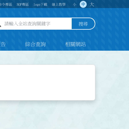
大
中
命令專區
SOP專區
logo下載
線上教學
小
全站查詢關鍵字欄位
搜尋
預告
綜合查詢
相關網站