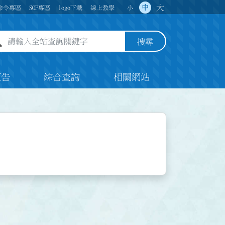
大
中
命令專區
SOP專區
logo下載
線上教學
小
全站查詢關鍵字欄位
搜尋
預告
綜合查詢
相關網站