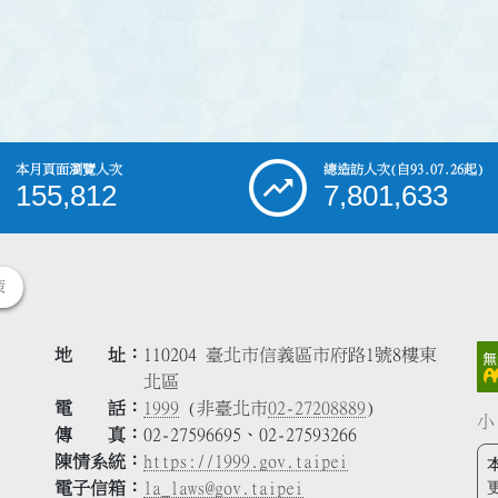
本月頁面瀏覽人次
總造訪人次
(自93.07.26起)
155,812
7,801,633
策
地 址
110204 臺北市信義區市府路1號8樓東
北區
電 話
1999
(非臺北市
02-27208889
)
小
傳 真
02-27596695、02-27593266
陳情系統
https://1999.gov.taipei
電子信箱
la_laws@gov.taipei