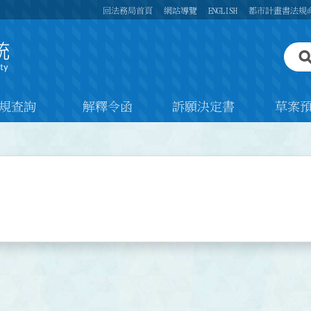
回法務局首頁
網站導覽
ENGLISH
都市計畫書法規
規查詢
解釋令函
訴願決定書
草案