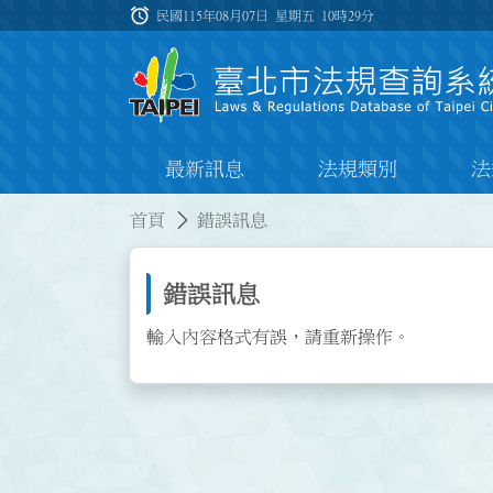
跳到主要內容
alarm
:::
民國115年08月07日 星期五
10時29分
最新訊息
法規類別
法
:::
:::
首頁
錯誤訊息
錯誤訊息
輸入內容格式有誤，請重新操作。