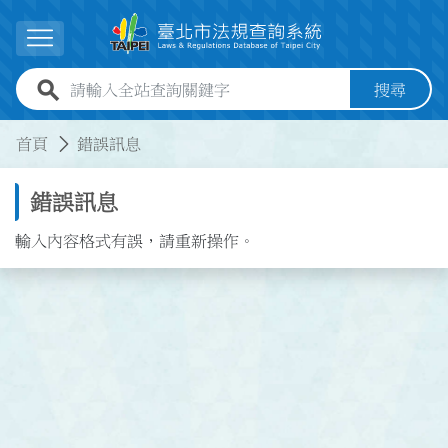
跳到主要內容
展開選單
全站查詢關鍵字欄位
搜尋
:::
:::
首頁
錯誤訊息
錯誤訊息
輸入內容格式有誤，請重新操作。