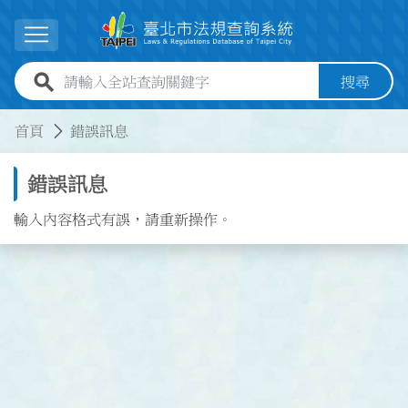
跳到主要內容
展開選單
全站查詢關鍵字欄位
搜尋
:::
:::
首頁
錯誤訊息
錯誤訊息
輸入內容格式有誤，請重新操作。