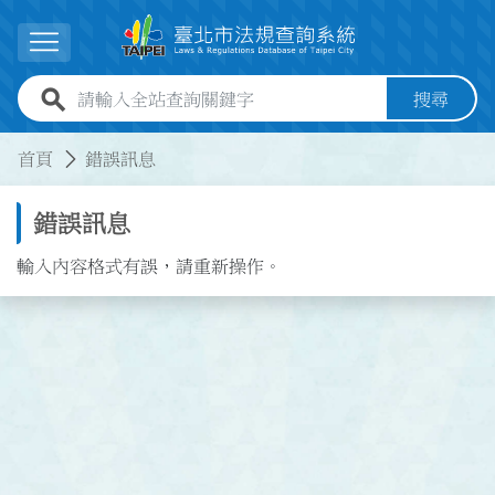
跳到主要內容
展開選單
全站查詢關鍵字欄位
搜尋
:::
:::
首頁
錯誤訊息
錯誤訊息
輸入內容格式有誤，請重新操作。