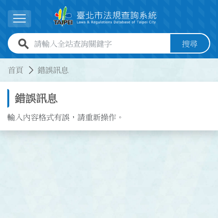
跳到主要內容
展開選單
全站查詢關鍵字欄位
搜尋
:::
:::
首頁
錯誤訊息
錯誤訊息
輸入內容格式有誤，請重新操作。