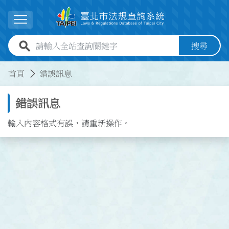
跳到主要內容
展開選單
全站查詢關鍵字欄位
搜尋
:::
:::
首頁
錯誤訊息
錯誤訊息
輸入內容格式有誤，請重新操作。