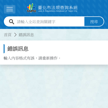
跳到主要內容
展開選單
全站查詢關鍵字欄位
搜尋
:::
:::
首頁
錯誤訊息
錯誤訊息
輸入內容格式有誤，請重新操作。