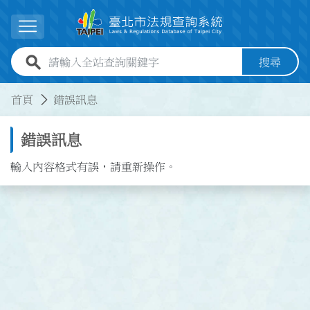
跳到主要內容
展開選單
全站查詢關鍵字欄位
搜尋
:::
:::
首頁
錯誤訊息
錯誤訊息
輸入內容格式有誤，請重新操作。