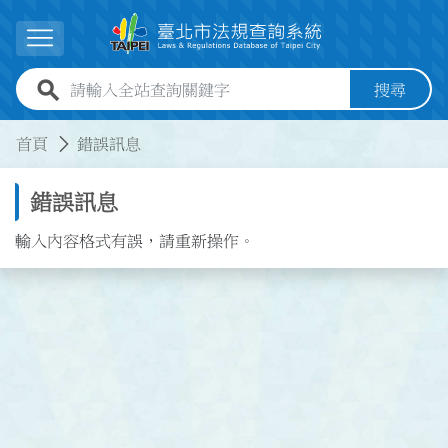
跳到主要內容
展開選單
全站查詢關鍵字欄位
搜尋
:::
:::
首頁
錯誤訊息
錯誤訊息
輸入內容格式有誤，請重新操作。