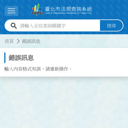
跳到主要內容
展開選單
全站查詢關鍵字欄位
搜尋
:::
:::
首頁
錯誤訊息
錯誤訊息
輸入內容格式有誤，請重新操作。