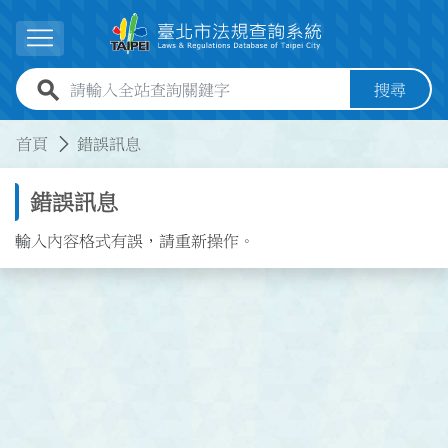
跳到主要內容
展開選單
全站查詢關鍵字欄位
搜尋
:::
:::
首頁
錯誤訊息
錯誤訊息
輸入內容格式有誤，請重新操作。