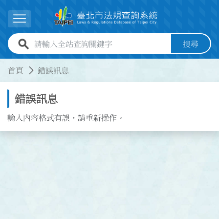
跳到主要內容
展開選單
全站查詢關鍵字欄位
搜尋
:::
:::
首頁
錯誤訊息
錯誤訊息
輸入內容格式有誤，請重新操作。