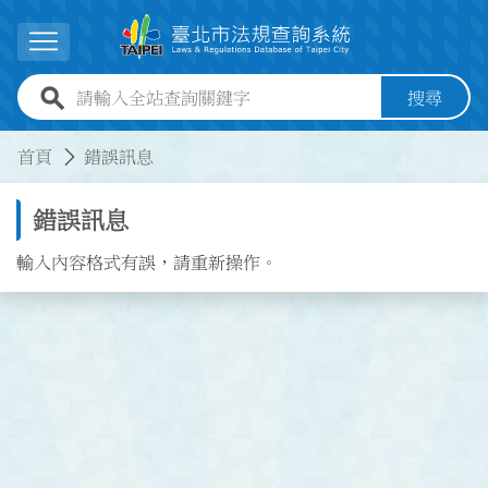
跳到主要內容
展開選單
全站查詢關鍵字欄位
搜尋
:::
:::
首頁
錯誤訊息
錯誤訊息
輸入內容格式有誤，請重新操作。