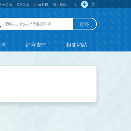
大
中
命令專區
SOP專區
logo下載
線上教學
小
全站查詢關鍵字欄位
搜尋
預告
綜合查詢
相關網站