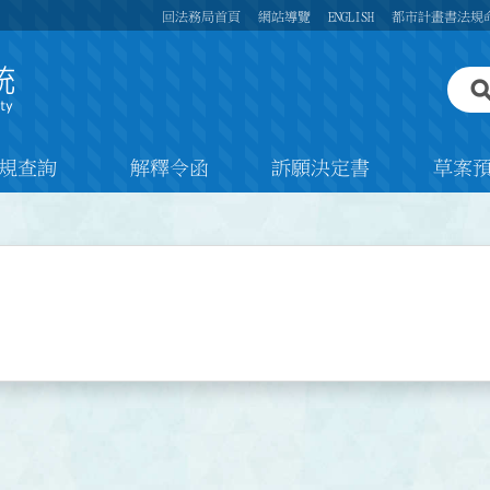
回法務局首頁
網站導覽
ENGLISH
都市計畫書法規
規查詢
解釋令函
訴願決定書
草案