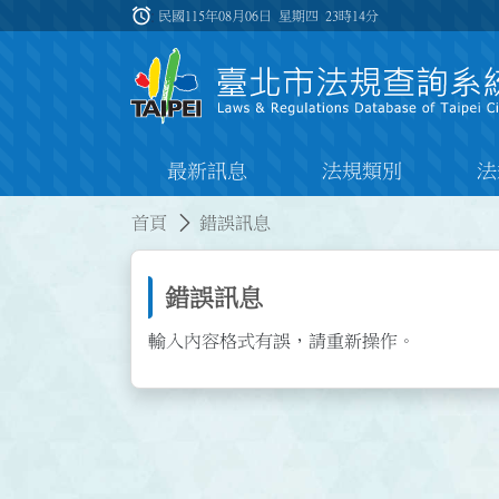
跳到主要內容
alarm
:::
民國115年08月06日 星期四
23時14分
最新訊息
法規類別
法
:::
:::
首頁
錯誤訊息
錯誤訊息
輸入內容格式有誤，請重新操作。