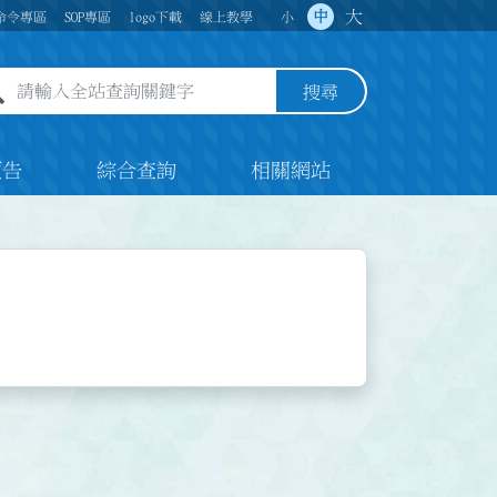
大
中
命令專區
SOP專區
logo下載
線上教學
小
全站查詢關鍵字欄位
搜尋
預告
綜合查詢
相關網站