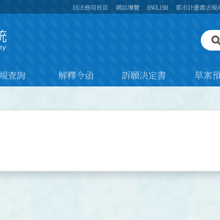
回法務局首頁
網站導覽
ENGLISH
都市計畫書法規
規查詢
解釋令函
訴願決定書
草案