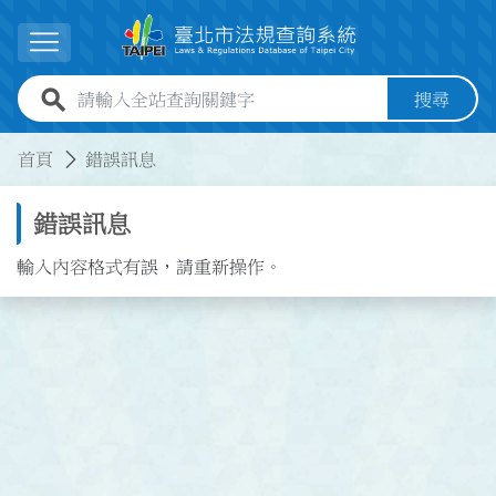
跳到主要內容
展開選單
全站查詢關鍵字欄位
搜尋
:::
:::
首頁
錯誤訊息
錯誤訊息
輸入內容格式有誤，請重新操作。