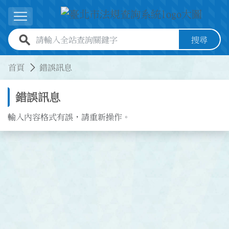
跳到主要內容
展開選單
全站查詢關鍵字欄位
搜尋
:::
:::
首頁
錯誤訊息
錯誤訊息
輸入內容格式有誤，請重新操作。