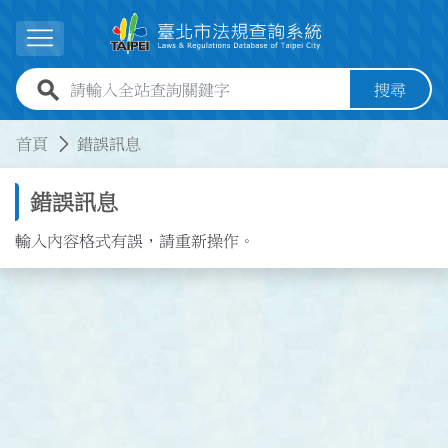
跳到主要內容
展開選單
全站查詢關鍵字欄位
搜尋
:::
:::
首頁
錯誤訊息
錯誤訊息
輸入內容格式有誤，請重新操作。