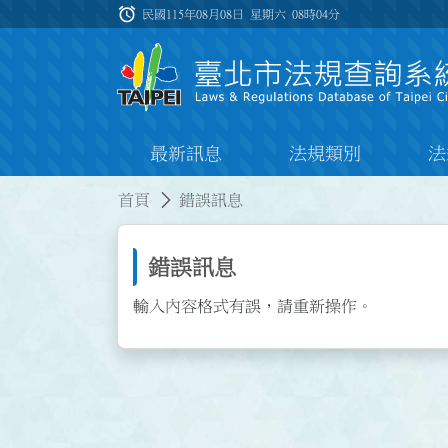
跳到主要內容
alarm
:::
民國115年08月08日 星期六
08時04分
最新訊息
法規類別
法
:::
:::
首頁
錯誤訊息
錯誤訊息
輸入內容格式有誤，請重新操作。