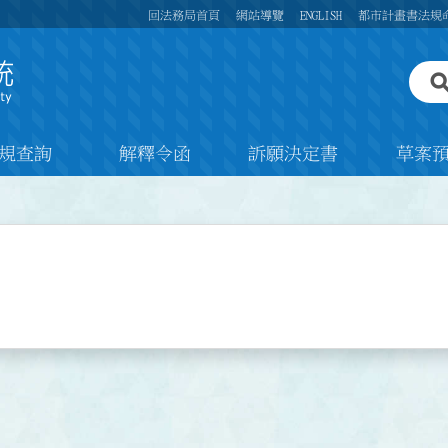
回法務局首頁
網站導覽
ENGLISH
都市計畫書法規
規查詢
解釋令函
訴願決定書
草案