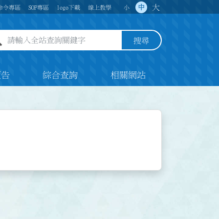
大
中
命令專區
SOP專區
logo下載
線上教學
小
全站查詢關鍵字欄位
搜尋
預告
綜合查詢
相關網站