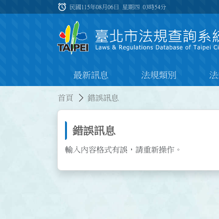
跳到主要內容
alarm
:::
民國115年08月06日 星期四
03時54分
最新訊息
法規類別
法
:::
:::
首頁
錯誤訊息
錯誤訊息
輸入內容格式有誤，請重新操作。