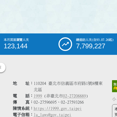
本月頁面瀏覽人次
總造訪人次
(自93.07.26起)
123,144
7,799,227
策
地 址
110204 臺北市信義區市府路1號8樓東
北區
電 話
1999
(非臺北市
02-27208889
)
小
傳 真
02-27596695、02-27593266
陳情系統
https://1999.gov.taipei
電子信箱
la_laws@gov.taipei