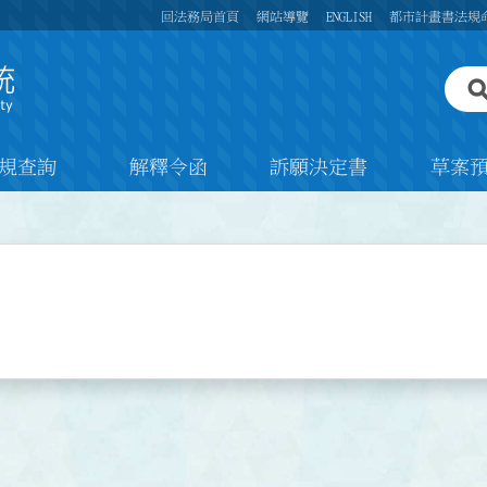
回法務局首頁
網站導覽
ENGLISH
都市計畫書法規
規查詢
解釋令函
訴願決定書
草案