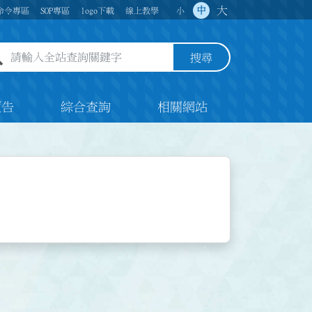
大
中
命令專區
SOP專區
logo下載
線上教學
小
全站查詢關鍵字欄位
搜尋
預告
綜合查詢
相關網站