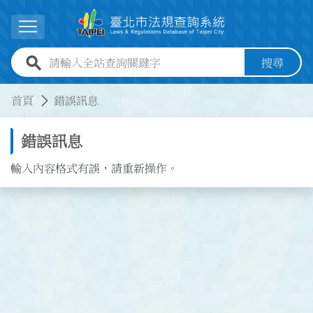
跳到主要內容
展開選單
全站查詢關鍵字欄位
搜尋
:::
:::
首頁
錯誤訊息
錯誤訊息
輸入內容格式有誤，請重新操作。