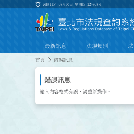
跳到主要內容
alarm
:::
民國115年08月06日 星期四
22時08分
最新訊息
法規類別
法
:::
:::
首頁
錯誤訊息
錯誤訊息
輸入內容格式有誤，請重新操作。