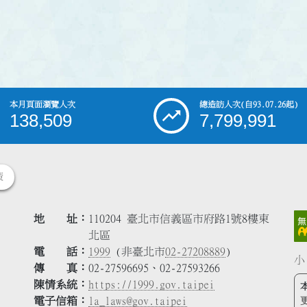
本月頁面瀏覽人次
總造訪人次
(自93.07.26起)
138,509
7,799,991
策
地 址
110204 臺北市信義區市府路1號8樓東
北區
電 話
1999
(非臺北市
02-27208889
)
小
傳 真
02-27596695、02-27593266
陳情系統
https://1999.gov.taipei
電子信箱
la_laws@gov.taipei