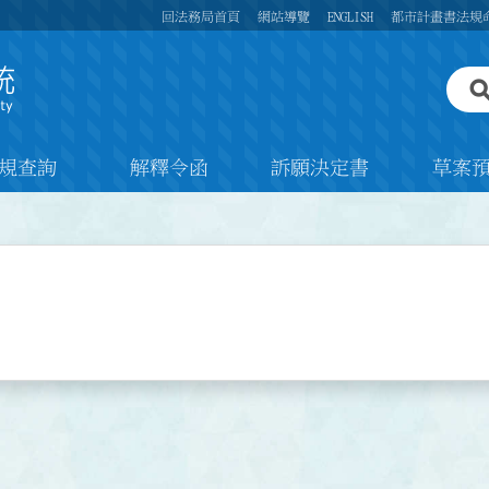
回法務局首頁
網站導覽
ENGLISH
都市計畫書法規
規查詢
解釋令函
訴願決定書
草案