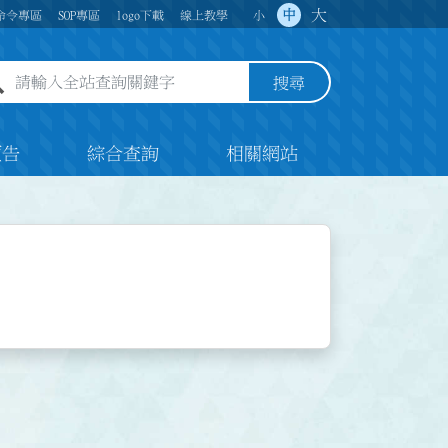
大
中
命令專區
SOP專區
logo下載
線上教學
小
全站查詢關鍵字欄位
搜尋
預告
綜合查詢
相關網站