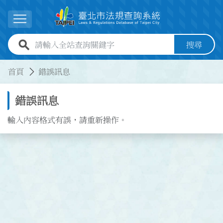
跳到主要內容
展開選單
全站查詢關鍵字欄位
搜尋
:::
:::
首頁
錯誤訊息
錯誤訊息
輸入內容格式有誤，請重新操作。